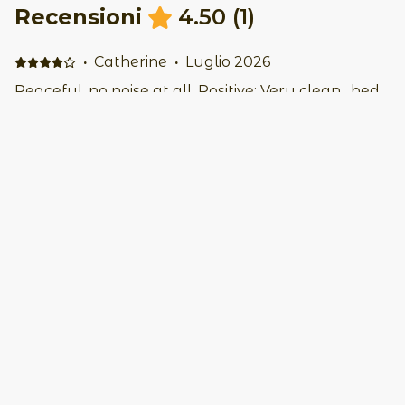
Recensioni
4.50
(
1
)
·
Catherine
·
Luglio 2026
Peaceful, no noise at all. Positive: Very clean , bed
comfortable . Negative: Pool area was well kept
and never too busy. Lifeguards friendly and
helpful.