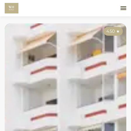
4.50
★